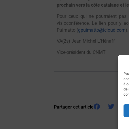
prochain vers la
côte catalane et l
Pour ceux qui ne pourraient pas ê
visioconférence. Le lien pour y a
Puimatto (
gpuimatto@icloud.com
).
VA(2s) Jean Michel L’Hénaff
Vice-président du CNMT
Pou
coo
à c
de 
con
Partager cet article