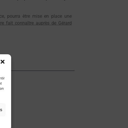
nce, pourra être mise en place une
tre fait connaître auprès de Gérard
tir
nt
son
es