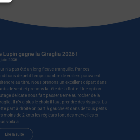
e Lupin gagne la Giraglia 2026 !
 juin 2026
ut n’a pas été un long fleuve tranquille. Par ces
nditions de petit temps nombre de voiliers pouvaient
étendre au titre. Nous prenons un excellent départ dans
knts de vent et prenons la tête de la flotte. Une option
utage délicate nous fait passer 8eme au rocher de la
raglia. Il n’y a plus le choix il faut prendre des risques. La
otte part à droite on part à gauche et dans de tous petits
rs moins de 2 knts les régleurs font des merveilles et
us voilà à
Lire la suite