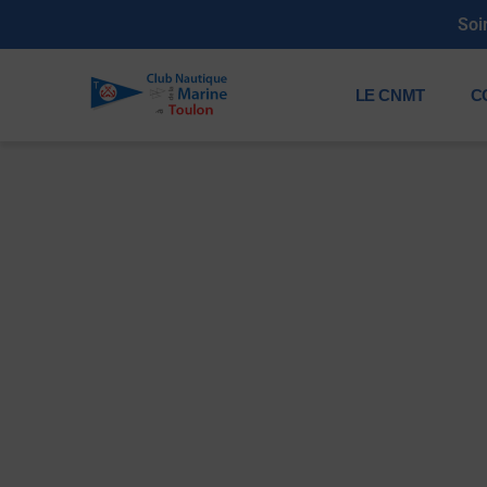
Soi
LE CNMT
C