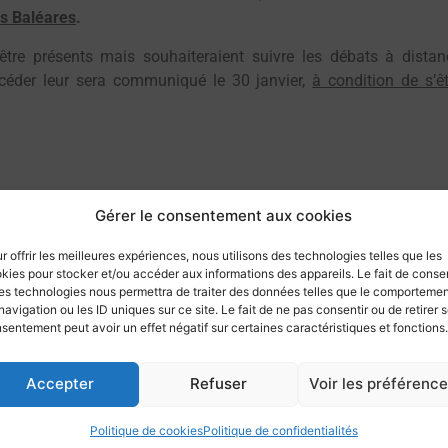
es Baléares
.
tre présents mais souhaiteraient suivre les débats à dista
ccéder leur sera communiqué le 30 janvier,
à condition de s’ê
Gérer le consentement aux cookies
r offrir les meilleures expériences, nous utilisons des technologies telles que les
Retourner aux communications
kies pour stocker et/ou accéder aux informations des appareils. Le fait de consen
es technologies nous permettra de traiter des données telles que le comporteme
navigation ou les ID uniques sur ce site. Le fait de ne pas consentir ou de retirer 
sentement peut avoir un effet négatif sur certaines caractéristiques et fonctions.
Accepter
Refuser
Voir les préférenc
Politique de cookies
Politique de confidentialités