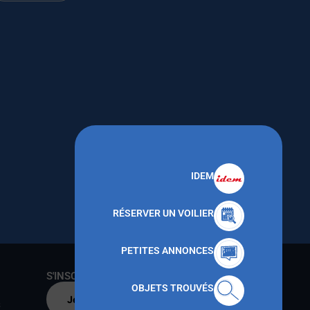
IDEM
RÉSERVER UN VOILIER
PETITES ANNONCES
S'INSCRIRE AU CNMT
OBJETS TROUVÉS
Je m'inscris par
s