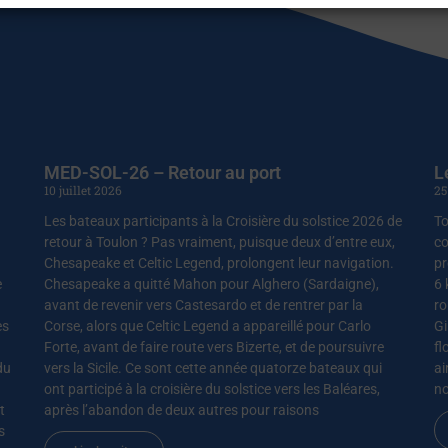
MED-SOL-26 – Retour au port
L
10 juillet 2026
25
Les bateaux participants à la Croisière du solstice 2026 de
To
retour à Toulon ? Pas vraiment, puisque deux d’entre eux,
co
Chesapeake et Celtic Legend, prolongent leur navigation.
pr
e
Chesapeake a quitté Mahon pour Alghero (Sardaigne),
6 
avant de revenir vers Castesardo et de rentrer par la
ro
es
Corse, alors que Celtic Legend a appareillé pour Carlo
Gi
Forte, avant de faire route vers Bizerte, et de poursuivre
fl
du
vers la Sicile. Ce sont cette année quatorze bateaux qui
ai
ont participé à la croisière du solstice vers les Baléares,
no
t
après l’abandon de deux autres pour raisons
s