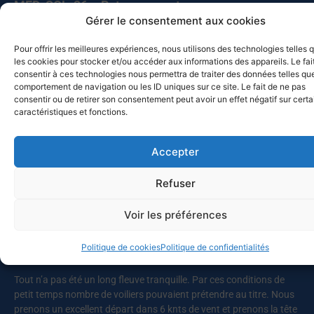
MED-SOL-26 – Retour au port
10 juillet 2026
Gérer le consentement aux cookies
Les bateaux participants à la Croisière du solstice 2026 de retour
Pour offrir les meilleures expériences, nous utilisons des technologies telles 
à Toulon ? Pas vraiment, puisque deux d’entre eux, Chesapeake et
les cookies pour stocker et/ou accéder aux informations des appareils. Le fai
Celtic Legend, prolongent leur navigation. Chesapeake a quitté
consentir à ces technologies nous permettra de traiter des données telles que
Mahon pour Alghero (Sardaigne), avant de revenir vers
comportement de navigation ou les ID uniques sur ce site. Le fait de ne pas
Castesardo et de rentrer par la Corse, alors que Celtic Legend a
consentir ou de retirer son consentement peut avoir un effet négatif sur cert
caractéristiques et fonctions.
appareillé pour Carlo Forte, avant de faire route vers Bizerte, et de
poursuivre vers la Sicile. Ce sont cette année quatorze bateaux qui
ont participé à la croisière du solstice vers les Baléares, après
Accepter
l’abandon de deux autres pour raisons
Refuser
Lire la suite
Voir les préférences
Le Lupin gagne la Giraglia 2026 !
Politique de cookies
Politique de confidentialités
25 juin 2026
Tout n’a pas été un long fleuve tranquille. Par ces conditions de
petit temps nombre de voiliers pouvaient prétendre au titre. Nous
prenons un excellent départ dans 6 knts de vent et prenons la tête