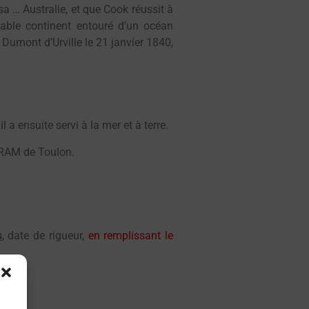
sa … Australie, et que Cook réussit à
itable continent entouré d’un océan
 Dumont d’Urville le 21 janvier 1840,
 a ensuite servi à la mer et à terre.
IRAM de Toulon.
s
, date de rigueur,
en remplissant le