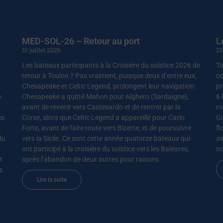
MED-SOL-26 – Retour au port
L
10 juillet 2026
25
Les bateaux participants à la Croisière du solstice 2026 de
To
retour à Toulon ? Pas vraiment, puisque deux d’entre eux,
co
Chesapeake et Celtic Legend, prolongent leur navigation.
pr
e
Chesapeake a quitté Mahon pour Alghero (Sardaigne),
6 
avant de revenir vers Castesardo et de rentrer par la
ro
es
Corse, alors que Celtic Legend a appareillé pour Carlo
Gi
Forte, avant de faire route vers Bizerte, et de poursuivre
fl
du
vers la Sicile. Ce sont cette année quatorze bateaux qui
ai
ont participé à la croisière du solstice vers les Baléares,
no
t
après l’abandon de deux autres pour raisons
s
Lire la suite