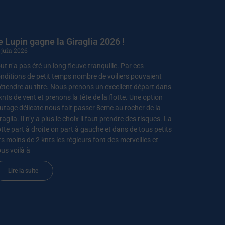
e Lupin gagne la Giraglia 2026 !
 juin 2026
ut n’a pas été un long fleuve tranquille. Par ces
nditions de petit temps nombre de voiliers pouvaient
étendre au titre. Nous prenons un excellent départ dans
knts de vent et prenons la tête de la flotte. Une option
utage délicate nous fait passer 8eme au rocher de la
raglia. Il n’y a plus le choix il faut prendre des risques. La
otte part à droite on part à gauche et dans de tous petits
rs moins de 2 knts les régleurs font des merveilles et
us voilà à
Lire la suite