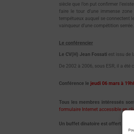
siècle que l’on put confirmer l’exis
faire le tour d’une immense zone c
tempétueux auquel se connectent les 
vainqueur d’une compétition serrée.
Le conférencier
Le CV(H) Jean Fossati
est issu de 
De 2002 à 2006, sous ESR, il a été
Conférence le
jeudi 06 mars à 19h
Tous les membres intéressés sont
formulaire Internet accessible en cl
Un buffet dînatoire est offert aprè
Pou