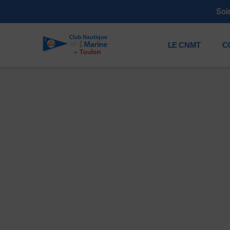
Soirée annu
LE CNMT
C