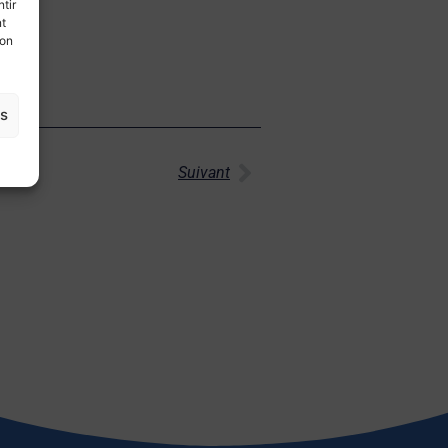
tir
nt
son
es
Suivant