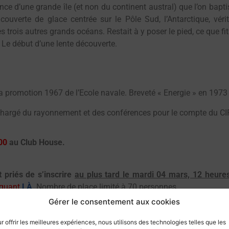
tence d’une grande île (et non du continent austral) que l’on bapti
ouverte de glace centrée sur le Pôle Sud, l’Antarctique, vér
trois autres grands océans. Restait à y poser le pied, ce que fit
 Le début d’une lente découverte.
la promotion 1967 de l’Ecole navale. Breveté « Energie » en 1973 il
 chargé du rayonnement et des conférences pour le compte du C
00
au Club House.
 priés de s’inscrire
au plus tard le mardi 04 mars, 12 heure
iquant
LÀ
. Nombre de place limité à 70 personnes.
Gérer le consentement aux cookies
s la conférence
.
r offrir les meilleures expériences, nous utilisons des technologies telles que les