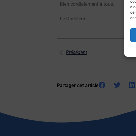
coo
Bien cordialement à tous.
à c
de 
con
Le Directeur
Précédent
Partager cet article