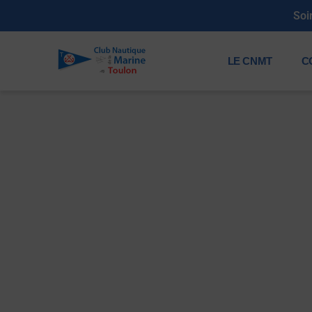
Soi
LE CNMT
C