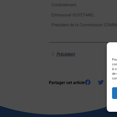
Cordialement,
Emmanuel GUYETAND,
Président de la Commission CO
Précédent
Pou
coo
à c
de 
con
Partager cet article