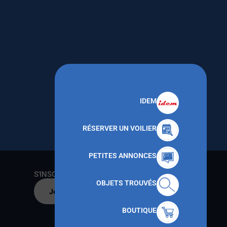
IDEM
RÉSERVER UN VOILIER
PETITES ANNONCES
S'INSCRIRE AU CNMT
OBJETS TROUVÉS
Je m'inscris par
s
BOUTIQUE