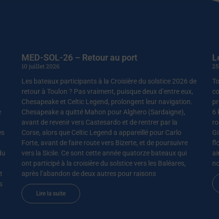
MED-SOL-26 – Retour au port
L
10 juillet 2026
25
Les bateaux participants à la Croisière du solstice 2026 de
To
retour à Toulon ? Pas vraiment, puisque deux d’entre eux,
co
Chesapeake et Celtic Legend, prolongent leur navigation.
pr
e
Chesapeake a quitté Mahon pour Alghero (Sardaigne),
6 
avant de revenir vers Castesardo et de rentrer par la
ro
es
Corse, alors que Celtic Legend a appareillé pour Carlo
Gi
Forte, avant de faire route vers Bizerte, et de poursuivre
fl
du
vers la Sicile. Ce sont cette année quatorze bateaux qui
ai
ont participé à la croisière du solstice vers les Baléares,
no
t
après l’abandon de deux autres pour raisons
s
Lire la suite