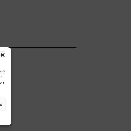
tir
nt
son
es