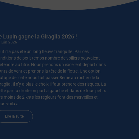
e Lupin gagne la Giraglia 2026 !
 juin 2026
ut n’a pas été un long fleuve tranquille. Par ces
nditions de petit temps nombre de voiliers pouvaient
étendre au titre. Nous prenons un excellent départ dans
knts de vent et prenons la tête de la flotte. Une option
utage délicate nous fait passer 8eme au rocher de la
raglia. Il n’y a plus le choix il faut prendre des risques. La
otte part à droite on part à gauche et dans de tous petits
rs moins de 2 knts les régleurs font des merveilles et
us voilà à
Lire la suite