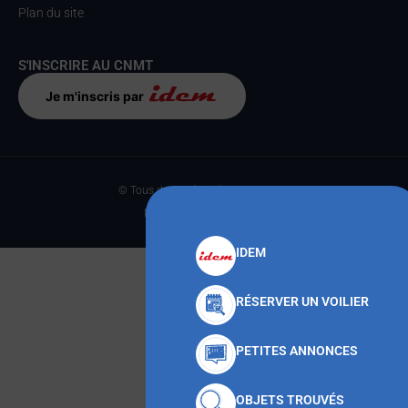
Plan du site
S'INSCRIRE AU CNMT
Je m'inscris par
© Tous droits réservés CNMT 2023
Made with
par Anteka
IDEM
RÉSERVER UN VOILIER
PETITES ANNONCES
OBJETS TROUVÉS