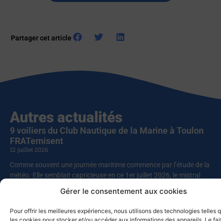
Partager cet article
Autres actualités
9 voiliers du Club Nautique de la Marine à Toulon
FRATernisent
12 juillet 2026
Comme souvent une journée maritime commence par l’étude de la
météo. Elle semblait capricieuse en ce 1er juillet 2026, le mistral
ayant décidé de s’inviter dans cette rencontre entre le club
Gérer le consentement aux cookies
nautique et l’association pour la réinsertion FRAT (« Faire route
avec toi »). L’ensemble des skippers décide donc d’appareiller
Pour offrir les meilleures expériences, nous utilisons des technologies telles 
rapidement, pour profiter de conditions maniables avant le
les cookies pour stocker et/ou accéder aux informations des appareils. Le fai