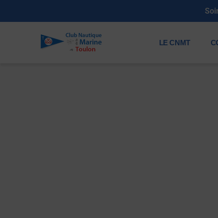
Soi
LE CNMT
C