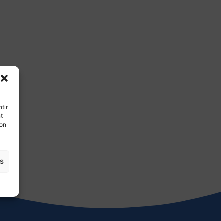
tir
nt
son
es