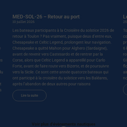
MED-SOL-26 – Retour au port
L
10 juillet 2026
25
Les bateaux participants à la Croisière du solstice 2026 de
To
retour à Toulon ? Pas vraiment, puisque deux d’entre eux,
co
Chesapeake et Celtic Legend, prolongent leur navigation.
pr
e
Chesapeake a quitté Mahon pour Alghero (Sardaigne),
6 
avant de revenir vers Castesardo et de rentrer par la
ro
es
Corse, alors que Celtic Legend a appareillé pour Carlo
Gi
Forte, avant de faire route vers Bizerte, et de poursuivre
fl
du
vers la Sicile. Ce sont cette année quatorze bateaux qui
ai
ont participé à la croisière du solstice vers les Baléares,
no
t
après l’abandon de deux autres pour raisons
s
Lire la suite
Voir plus d'évènements nautiques