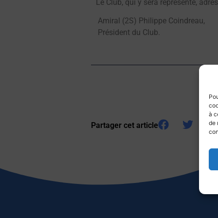
Le Club, qui y sera représenté, adr
Amiral (2S) Philippe Coindreau,
Président du Club.
Pou
coo
à c
de 
Partager cet article
con