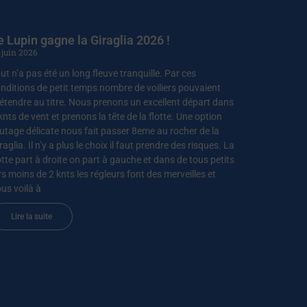
e Lupin gagne la Giraglia 2026 !
 juin 2026
ut n’a pas été un long fleuve tranquille. Par ces
nditions de petit temps nombre de voiliers pouvaient
étendre au titre. Nous prenons un excellent départ dans
knts de vent et prenons la tête de la flotte. Une option
utage délicate nous fait passer 8eme au rocher de la
raglia. Il n’y a plus le choix il faut prendre des risques. La
otte part à droite on part à gauche et dans de tous petits
rs moins de 2 knts les régleurs font des merveilles et
us voilà à
Lire la suite