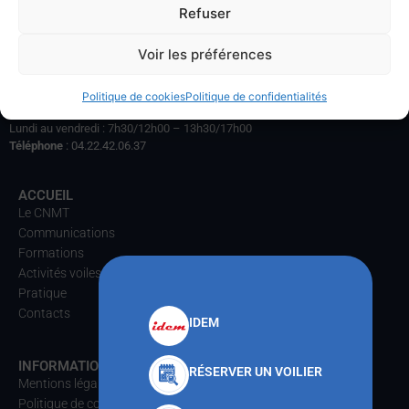
Refuser
Voir les préférences
Club Nautique de la Marine à Toulon,
Infrastructures sportives nautiques,
Politique de cookies
Politique de confidentialités
Base Navale de Toulon, 83000 Toulon.
Horaires de l’accueil :
Lundi au vendredi : 7h30/12h00 – 13h30/17h00
Téléphone
: 04.22.42.06.37
ACCUEIL
Le CNMT
Communications
Formations
Activités voiles
Pratique
Contacts
IDEM
INFORMATIONS
RÉSERVER UN VOILIER
Mentions légales
Politique de confidentialités