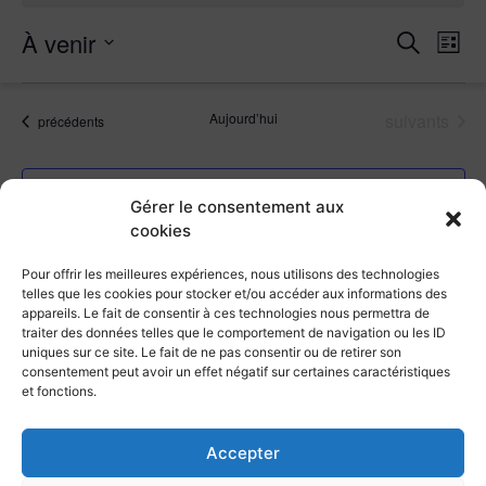
Rech
Na
À venir
Recherche
Liste
Sélectionnez
de
et
une
date.
vu
Évènements
navig
Aujourd’hui
suivants
Évènements
précédents
Év
de
S’abonner au calendrier
vues
Gérer le consentement aux
cookies
Évèn
Pour offrir les meilleures expériences, nous utilisons des technologies
telles que les cookies pour stocker et/ou accéder aux informations des
appareils. Le fait de consentir à ces technologies nous permettra de
traiter des données telles que le comportement de navigation ou les ID
uniques sur ce site. Le fait de ne pas consentir ou de retirer son
consentement peut avoir un effet négatif sur certaines caractéristiques
et fonctions.
Accepter