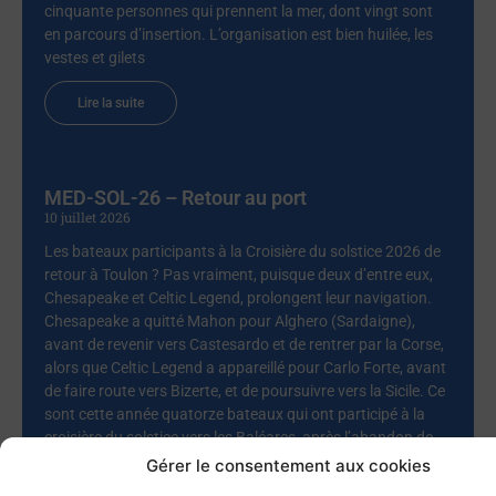
cinquante personnes qui prennent la mer, dont vingt sont
en parcours d’insertion. L’organisation est bien huilée, les
vestes et gilets
Lire la suite
MED-SOL-26 – Retour au port
10 juillet 2026
Les bateaux participants à la Croisière du solstice 2026 de
retour à Toulon ? Pas vraiment, puisque deux d’entre eux,
Chesapeake et Celtic Legend, prolongent leur navigation.
Chesapeake a quitté Mahon pour Alghero (Sardaigne),
avant de revenir vers Castesardo et de rentrer par la Corse,
alors que Celtic Legend a appareillé pour Carlo Forte, avant
de faire route vers Bizerte, et de poursuivre vers la Sicile. Ce
sont cette année quatorze bateaux qui ont participé à la
croisière du solstice vers les Baléares, après l’abandon de
deux autres pour raisons
Gérer le consentement aux cookies