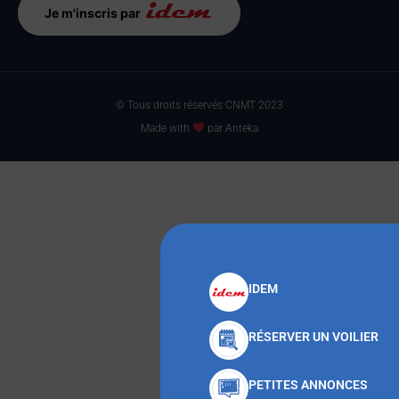
Je m'inscris par
© Tous droits réservés CNMT 2023
Made with
par Anteka
IDEM
RÉSERVER UN VOILIER
PETITES ANNONCES