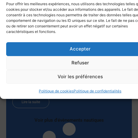
Lire la suite
Pour offrir les meilleures expériences, nous utilisons des technologies telles 
cookies pour stocker et/ou accéder aux informations des appareils. Le fait de
consentir à ces technologies nous permettra de traiter des données telles que
comportement de navigation ou les ID uniques sur ce site. Le fait de ne pas c
ou de retirer son consentement peut avoir un effet négatif sur certaines
Le Lupin gagne la Giraglia 2026 !
caractéristiques et fonctions.
25 juin 2026
Tout n’a pas été un long fleuve tranquille. Par ces conditions
Accepter
de petit temps nombre de voiliers pouvaient prétendre au
titre. Nous prenons un excellent départ dans 6 knts de vent
Refuser
et prenons la tête de la flotte. Une option routage délicate
nous fait passer 8eme au rocher de la Giraglia. Il n’y a plus
Voir les préférences
le choix il faut prendre des risques. La flotte part à droite on
part à gauche et dans de tous petits airs moins de 2 knts les
régleurs font des merveilles et nous voilà à
Politique de cookies
Politique de confidentialités
Lire la suite
Voir plus d'évènements nautiques