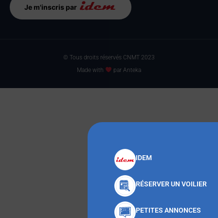
Je m'inscris par
© Tous droits réservés CNMT 2023
Made with
par Anteka
IDEM
RÉSERVER UN VOILIER
PETITES ANNONCES