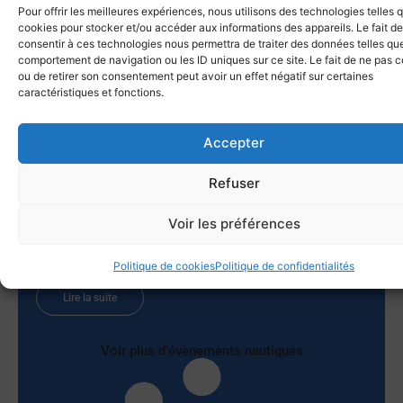
Lire la suite
Pour offrir les meilleures expériences, nous utilisons des technologies telles 
cookies pour stocker et/ou accéder aux informations des appareils. Le fait de
consentir à ces technologies nous permettra de traiter des données telles que
comportement de navigation ou les ID uniques sur ce site. Le fait de ne pas c
ou de retirer son consentement peut avoir un effet négatif sur certaines
Le Lupin gagne la Giraglia 2026 !
caractéristiques et fonctions.
25 juin 2026
Tout n’a pas été un long fleuve tranquille. Par ces conditions
Accepter
de petit temps nombre de voiliers pouvaient prétendre au
titre. Nous prenons un excellent départ dans 6 knts de vent
Refuser
et prenons la tête de la flotte. Une option routage délicate
nous fait passer 8eme au rocher de la Giraglia. Il n’y a plus
Voir les préférences
le choix il faut prendre des risques. La flotte part à droite on
part à gauche et dans de tous petits airs moins de 2 knts les
régleurs font des merveilles et nous voilà à
Politique de cookies
Politique de confidentialités
Lire la suite
Voir plus d'évènements nautiques