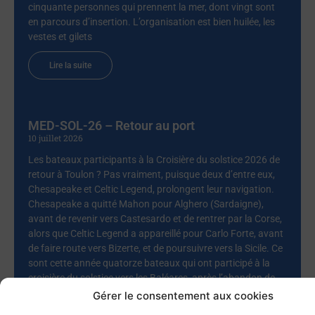
cinquante personnes qui prennent la mer, dont vingt sont
en parcours d’insertion. L’organisation est bien huilée, les
vestes et gilets
Lire la suite
MED-SOL-26 – Retour au port
10 juillet 2026
Les bateaux participants à la Croisière du solstice 2026 de
retour à Toulon ? Pas vraiment, puisque deux d’entre eux,
Chesapeake et Celtic Legend, prolongent leur navigation.
Chesapeake a quitté Mahon pour Alghero (Sardaigne),
avant de revenir vers Castesardo et de rentrer par la Corse,
alors que Celtic Legend a appareillé pour Carlo Forte, avant
de faire route vers Bizerte, et de poursuivre vers la Sicile. Ce
sont cette année quatorze bateaux qui ont participé à la
croisière du solstice vers les Baléares, après l’abandon de
deux autres pour raisons
Gérer le consentement aux cookies