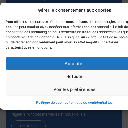
de faire route vers Bizerte, et de poursuivre vers la Sicile. Ce
Gérer le consentement aux cookies
sont cette année quatorze bateaux qui ont participé à la
croisière du solstice vers les Baléares, après l’abandon de
Pour offrir les meilleures expériences, nous utilisons des technologies telles 
deux autres pour raisons
cookies pour stocker et/ou accéder aux informations des appareils. Le fait de
consentir à ces technologies nous permettra de traiter des données telles que
Lire la suite
comportement de navigation ou les ID uniques sur ce site. Le fait de ne pas c
ou de retirer son consentement peut avoir un effet négatif sur certaines
caractéristiques et fonctions.
Le Lupin gagne la Giraglia 2026 !
Accepter
25 juin 2026
Tout n’a pas été un long fleuve tranquille. Par ces conditions
Refuser
de petit temps nombre de voiliers pouvaient prétendre au
titre. Nous prenons un excellent départ dans 6 knts de vent
Voir les préférences
et prenons la tête de la flotte. Une option routage délicate
nous fait passer 8eme au rocher de la Giraglia. Il n’y a plus
le choix il faut prendre des risques. La flotte part à droite on
Politique de cookies
Politique de confidentialités
part à gauche et dans de tous petits airs moins de 2 knts les
régleurs font des merveilles et nous voilà à
Lire la suite