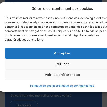
de faire route vers Bizerte, et de poursuivre vers la Sicile. Ce
Gérer le consentement aux cookies
sont cette année quatorze bateaux qui ont participé à la
croisière du solstice vers les Baléares, après l’abandon de
Pour offrir les meilleures expériences, nous utilisons des technologies telles 
deux autres pour raisons
cookies pour stocker et/ou accéder aux informations des appareils. Le fait de
consentir à ces technologies nous permettra de traiter des données telles que
Lire la suite
comportement de navigation ou les ID uniques sur ce site. Le fait de ne pas c
ou de retirer son consentement peut avoir un effet négatif sur certaines
caractéristiques et fonctions.
Le Lupin gagne la Giraglia 2026 !
Accepter
25 juin 2026
Tout n’a pas été un long fleuve tranquille. Par ces conditions
Refuser
de petit temps nombre de voiliers pouvaient prétendre au
titre. Nous prenons un excellent départ dans 6 knts de vent
Voir les préférences
et prenons la tête de la flotte. Une option routage délicate
nous fait passer 8eme au rocher de la Giraglia. Il n’y a plus
le choix il faut prendre des risques. La flotte part à droite on
Politique de cookies
Politique de confidentialités
part à gauche et dans de tous petits airs moins de 2 knts les
régleurs font des merveilles et nous voilà à
Lire la suite