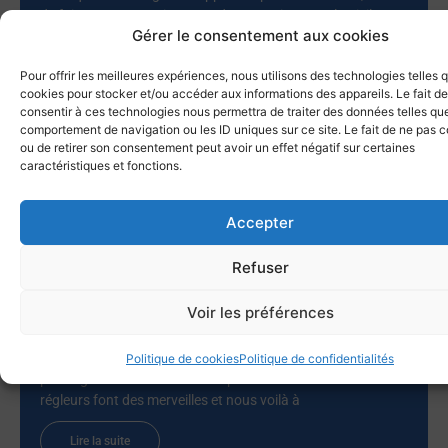
de faire route vers Bizerte, et de poursuivre vers la Sicile. Ce
Gérer le consentement aux cookies
sont cette année quatorze bateaux qui ont participé à la
croisière du solstice vers les Baléares, après l’abandon de
Pour offrir les meilleures expériences, nous utilisons des technologies telles 
deux autres pour raisons
cookies pour stocker et/ou accéder aux informations des appareils. Le fait de
consentir à ces technologies nous permettra de traiter des données telles que
Lire la suite
comportement de navigation ou les ID uniques sur ce site. Le fait de ne pas c
ou de retirer son consentement peut avoir un effet négatif sur certaines
caractéristiques et fonctions.
Le Lupin gagne la Giraglia 2026 !
Accepter
25 juin 2026
Tout n’a pas été un long fleuve tranquille. Par ces conditions
Refuser
de petit temps nombre de voiliers pouvaient prétendre au
titre. Nous prenons un excellent départ dans 6 knts de vent
Voir les préférences
et prenons la tête de la flotte. Une option routage délicate
nous fait passer 8eme au rocher de la Giraglia. Il n’y a plus
le choix il faut prendre des risques. La flotte part à droite on
Politique de cookies
Politique de confidentialités
part à gauche et dans de tous petits airs moins de 2 knts les
régleurs font des merveilles et nous voilà à
Lire la suite