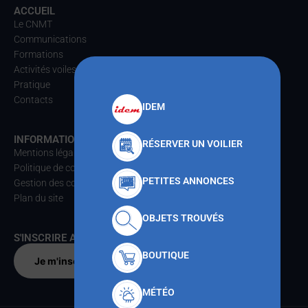
ACCUEIL
Le CNMT
Communications
Formations
Activités voiles
Pratique
Contacts
IDEM
INFORMATIONS
RÉSERVER UN VOILIER
Mentions légales
Politique de confidentialités
PETITES ANNONCES
Gestion des cookies
Plan du site
OBJETS TROUVÉS
S'INSCRIRE AU CNMT
BOUTIQUE
Je m'inscris par
MÉTÉO