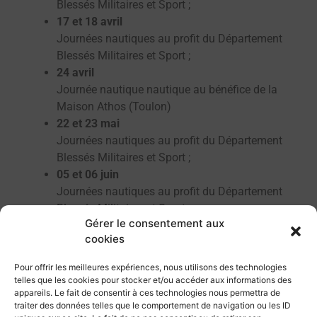
Blessés Militaires et Sport ;
17 et 18 avril
Journées nautiques au profit du Département
Blessés Militaires et Sport ;
24 avril
Journée nautique nautique au bénéfice de la
Maison Athos (Toulon)
22 et 23 mai
Journées nautiques au profit du Département
Blessés Militaires et Sport ;
05 et 06 juin
Journées nautiques au profit du Département
Blessés Militaires et Sport ;
Gérer le consentement aux
13 juin
cookies
Journée nautique au profit de l’Institut des
Invalides de la Légion Étrangère ;
Pour offrir les meilleures expériences, nous utilisons des technologies
20 juin
telles que les cookies pour stocker et/ou accéder aux informations des
Journée nautique nautique au bénéfice de la
appareils. Le fait de consentir à ces technologies nous permettra de
traiter des données telles que le comportement de navigation ou les ID
Maison Athos (Toulon)