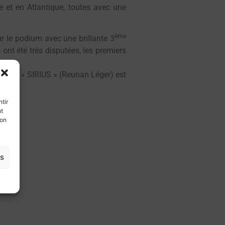
 et en Atlantique, toutes avec une
ème
 le podium avec une brillante 3
ont été très disputées, les premiers
ents : « SIRIUS » (Reunan Léger) est
tir
nt
son
es