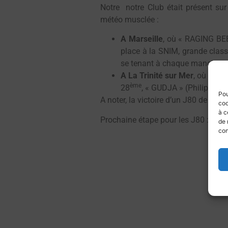
Notre notre Club était présent su
météo musclée :
A Marseille
, où « RAGING BEE
place à la SNIM, grande class
se tenant à chaque manche ou
A La Trinité sur Mer
, où les 
ème
28
, « GUDJA » (Philippe C
Pou
A noter, la victoire d’un J80 de l’éco
coo
à c
Prochaine étape pour les J80 : le Gr
de 
con