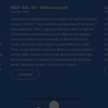
MED-SOL-26 – Retour au port
L
10 juillet 2026
25
Les bateaux participants à la Croisière du solstice 2026 de
To
retour à Toulon ? Pas vraiment, puisque deux d’entre eux,
co
Chesapeake et Celtic Legend, prolongent leur navigation.
pr
e
Chesapeake a quitté Mahon pour Alghero (Sardaigne),
6 
avant de revenir vers Castesardo et de rentrer par la
ro
es
Corse, alors que Celtic Legend a appareillé pour Carlo
Gi
Forte, avant de faire route vers Bizerte, et de poursuivre
fl
du
vers la Sicile. Ce sont cette année quatorze bateaux qui
ai
ont participé à la croisière du solstice vers les Baléares,
no
t
après l’abandon de deux autres pour raisons
s
Lire la suite
Voir plus d'évènements nautiques