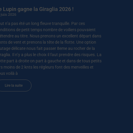
e Lupin gagne la Giraglia 2026 !
 juin 2026
ut n’a pas été un long fleuve tranquille. Par ces
nditions de petit temps nombre de voiliers pouvaient
étendre au titre. Nous prenons un excellent départ dans
knts de vent et prenons la tête de la flotte. Une option
utage délicate nous fait passer 8eme au rocher de la
raglia. Il n’y a plus le choix il faut prendre des risques. La
otte part à droite on part à gauche et dans de tous petits
rs moins de 2 knts les régleurs font des merveilles et
us voilà à
Lire la suite