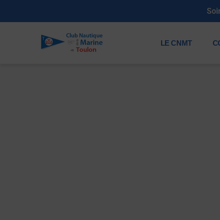
S
LE CNMT
C