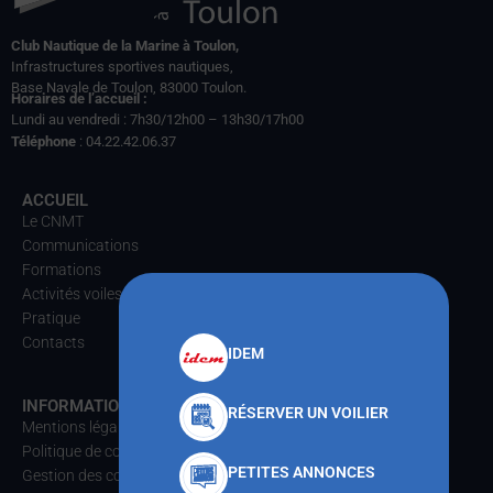
Club Nautique de la Marine à Toulon,
Infrastructures sportives nautiques,
Base Navale de Toulon, 83000 Toulon.
Horaires de l’accueil :
Lundi au vendredi : 7h30/12h00 – 13h30/17h00
Téléphone
: 04.22.42.06.37
ACCUEIL
Le CNMT
Communications
Formations
Activités voiles
Pratique
Contacts
IDEM
INFORMATIONS
RÉSERVER UN VOILIER
Mentions légales
Politique de confidentialités
PETITES ANNONCES
Gestion des cookies