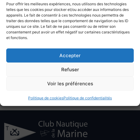
Département du Var, la Région Sud et la Marine
Pour offrir les meilleures expériences, nous utilisons des technologies
telles que les cookies pour stocker et/ou accéder aux informations des
Nationale. Nous avons eu le plaisir d’y accueillir notre
appareils. Le fait de consentir à ces technologies nous permettra de
parrain de l’édition 2026, Philippe HARTZ, et Armel Le
traiter des données telles que le comportement de navigation ou les ID
Cléac’h, skipper du trimaran ULTIM « Banque Populaire
uniques sur ce site. Le fait de ne pas consentir ou de retirer son
consentement peut avoir un effet négatif sur certaines caractéristiques
XI » qui a parcouru la grande rade de Toulon avec 2
et fonctions.
autres ULTIM durant ces 4 jours…
Plus de 180 bénévoles ont contribué à sa réussite que
Accepter
ce soit du côté « Terre » que du côté « Mer ». Nous les
remercions pour leur investissement, leur patience et
Refuser
leur adaptation vis-à-vis de l’organisation de nouvelles
activités et de la météo changeante. Merci également à
Voir les préférences
l’équipe de permanents du Club, qui ont répondu
présent lors des différentes phases de mise à l’eau et en
Politique de cookies
Politique de confidentialités
soutien aux différentes activités de cet événement …