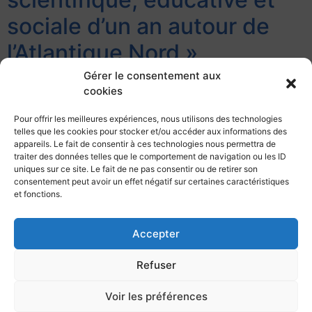
sociale d’un an autour de
l’Atlantique Nord »
Gérer le consentement aux
La Conférence Le 24 août 2022, le voilier Bernick
cookies
franchissait le mythique Cercle Polaire Arctique le long
de la côte Est du Groenland. Cet évènement marqua
Pour offrir les meilleures expériences, nous utilisons des technologies
telles que les cookies pour stocker et/ou accéder aux informations des
l’apogée de la Mission […]
appareils. Le fait de consentir à ces technologies nous permettra de
traiter des données telles que le comportement de navigation ou les ID
uniques sur ce site. Le fait de ne pas consentir ou de retirer son
consentement peut avoir un effet négatif sur certaines caractéristiques
et fonctions.
Accepter
Club Nautique de la Marine à Toulon,
Infrastructures sportives nautiques,
Refuser
Base Navale de Toulon, 83000 Toulon.
Horaires de l’accueil :
Voir les préférences
Lundi au vendredi : 7h30/12h00 – 13h30/17h00
Téléphone
: 04.22.42.06.37