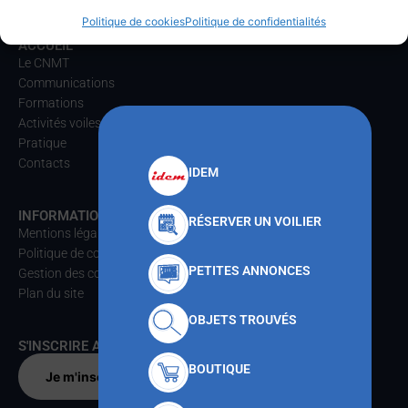
Politique de cookies
Politique de confidentialités
ACCUEIL
Le CNMT
Communications
Formations
Activités voiles
Pratique
Contacts
IDEM
INFORMATIONS
RÉSERVER UN VOILIER
Mentions légales
Politique de confidentialités
PETITES ANNONCES
Gestion des cookies
Plan du site
OBJETS TROUVÉS
S'INSCRIRE AU CNMT
BOUTIQUE
Je m'inscris par