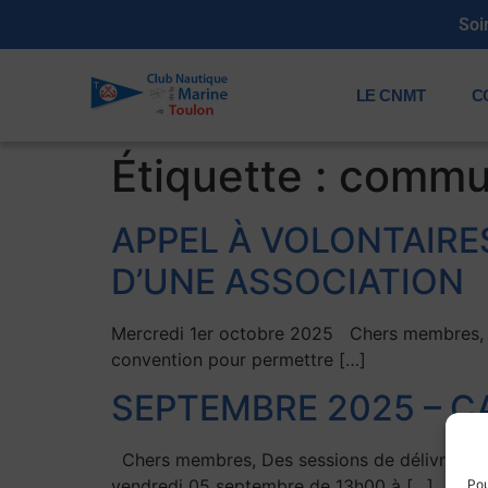
Soi
LE CNMT
C
Étiquette :
commun
APPEL À VOLONTAIRE
D’UNE ASSOCIATION
Mercredi 1er octobre 2025 Chers membres, L’a
convention pour permettre […]
SEPTEMBRE 2025 – 
Chers membres, Des sessions de délivrance des
vendredi 05 septembre de 13h00 à […]
Pou