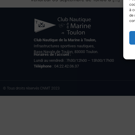
coo
à c
de 
con
Club Nautique de la Marine à Toulon,
Infrastructures sportives nautiques,
Base Navale de Toulon, 83000 Toulon.
Horaires de l’accueil :
Lundi au vendredi : 7h30/12h00 – 13h30/17h00
Téléphone
: 04.22.42.06.37
© Tous droits réservés CNMT 2023