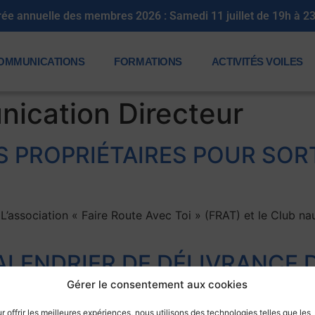
rée annuelle des membres 2026 : Samedi 11 juillet de 19h à 2
OMMUNICATIONS
FORMATIONS
ACTIVITÉS VOILES
ication Directeur
S PROPRIÉTAIRES POUR SORT
ssociation « Faire Route Avec Toi » (FRAT) et le Club na
CALENDRIER DE DÉLIVRANCE
Gérer le consentement aux cookies
 transpondeurs auront lieu, en salle de réunion dans le Cl
r offrir les meilleures expériences, nous utilisons des technologies telles que les