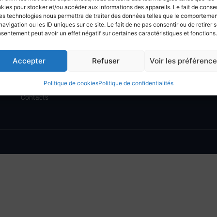
kies pour stocker et/ou accéder aux informations des appareils. Le fait de consen
es technologies nous permettra de traiter des données telles que le comporteme
navigation ou les ID uniques sur ce site. Le fait de ne pas consentir ou de retirer 
sentement peut avoir un effet négatif sur certaines caractéristiques et fonctions.
ACCUEIL
INFORMATIONS
Le CNMT
Mentions légales
Communications
Politique de confidentialité
Accepter
Refuser
Voir les préférenc
Formations
Gestion des cookies
Activités voiles
Plan du site
Politique de cookies
Politique de confidentialités
Pratique
Contacts