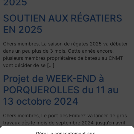
2025
SOUTIEN AUX RÉGATIERS
EN 2025
Chers membres, La saison de régates 2025 va débuter
dans un peu plus de 3 mois. Cette année encore,
plusieurs membres propriétaires de bateau au CNMT
vont décider de se […]
Projet de WEEK-END à
PORQUEROLLES du 11 au
13 octobre 2024
Chers membres, Le port des Embiez va lancer de gros
travaux dès le mois de septembre 2024, jusqu’en avril
2025. En conséquence, notre week-end dans les îles
Gérer le consentement aux