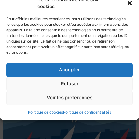
annoncé du 11 […]
cookies
Croisière 2024 du Solstice
Pour offrir les meilleures expériences, nous utilisons des technologies
telles que les cookies pour stocker et/ou accéder aux informations des
d’été en Méditerranée
appareils. Le fait de consentir à ces technologies nous permettra de
traiter des données telles que le comportement de navigation ou les ID
uniques sur ce site. Le fait de ne pas consentir ou de retirer son
Point de situation A ce jour, 17 bateaux de propriétaires
consentement peut avoir un effet négatif sur certaines caractéristiques
et 2 voire 3 croiseurs du Club sont susceptibles de
et fonctions.
participer à cette croisière de début d’été. Après les
premiers […]
Accepter
TOULON PROVENCE
Refuser
REGATTA 2024 : Réunion
Voir les préférences
des bénévoles
Politique de cookies
Politique de confidentialités