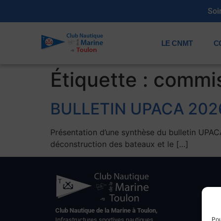
Soi
LE CNMT
C
Étiquette :
commis
BULLETIN UPACA 202
Présentation d’une synthèse du bulletin UPACA
déconstruction des bateaux et le […]
Club Nautique de la Marine à Toulon,
Pou
Infrastructures sportives nautiques,