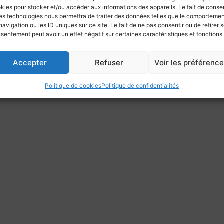
Activités voiles
Plan du site
kies pour stocker et/ou accéder aux informations des appareils. Le fait de consen
Pratique
es technologies nous permettra de traiter des données telles que le comporteme
Contacts
navigation ou les ID uniques sur ce site. Le fait de ne pas consentir ou de retirer 
sentement peut avoir un effet négatif sur certaines caractéristiques et fonctions.
Accepter
Refuser
Voir les préférenc
Politique de cookies
Politique de confidentialités