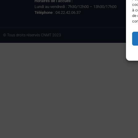
Horaires de l’accueil :
coo
Lundi au vendredi : 7h30/12h00 – 13h30/17h00
à c
Téléphone
: 04.22.42.06.37
de 
con
© Tous droits réservés CNMT 2023