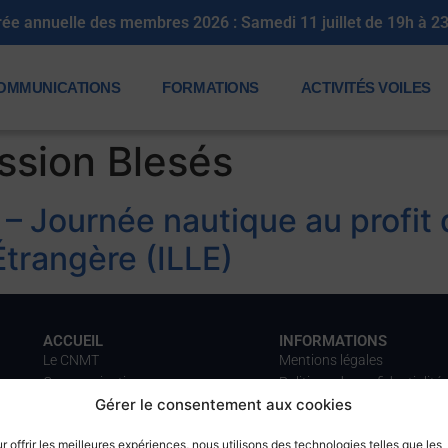
rée annuelle des membres 2026 : Samedi 11 juillet de 19h à 2
OMMUNICATIONS
FORMATIONS
ACTIVITÉS VOILES
sion Blesés
 Journée nautique au profit d
Étrangère (ILLE)
ACCUEIL
INFORMATIONS
Le CNMT
Mentions légales
Communications
Politique de confidentialité
Gérer le consentement aux cookies
Formations
Gestion des cookies
Activités voiles
Plan du site
r offrir les meilleures expériences, nous utilisons des technologies telles que les