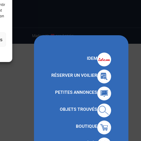
tir
nt
son
Made with
par Anteka
es
IDEM
RÉSERVER UN VOILIER
PETITES ANNONCES
OBJETS TROUVÉS
BOUTIQUE