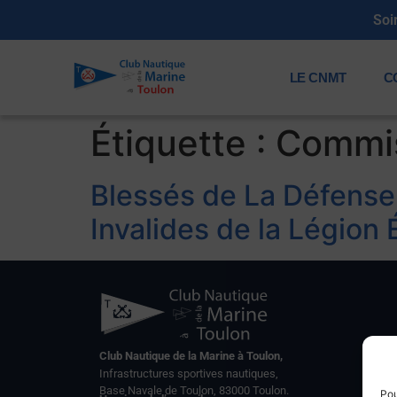
Soi
LE CNMT
C
Étiquette :
Commis
Blessés de La Défense –
Invalides de la Légion 
Club Nautique de la Marine à Toulon,
Infrastructures sportives nautiques,
Base Navale de Toulon, 83000 Toulon.
Pou