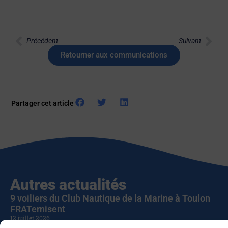
Précédent
Suivant
Retourner aux communications
Partager cet article
Autres actualités
9 voiliers du Club Nautique de la Marine à Toulon
FRATernisent
12 juillet 2026