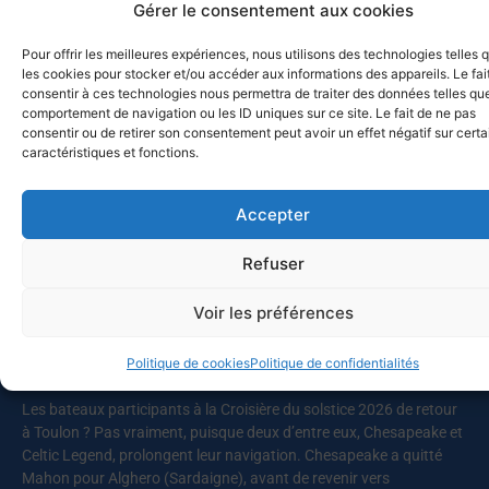
Gérer le consentement aux cookies
Comme souvent une journée maritime commence par l’étude de la
météo. Elle semblait capricieuse en ce 1er juillet 2026, le mistral
Pour offrir les meilleures expériences, nous utilisons des technologies telles 
ayant décidé de s’inviter dans cette rencontre entre le club
les cookies pour stocker et/ou accéder aux informations des appareils. Le fai
nautique et l’association pour la réinsertion FRAT (« Faire route
consentir à ces technologies nous permettra de traiter des données telles que
avec toi »). L’ensemble des skippers décide donc d’appareiller
comportement de navigation ou les ID uniques sur ce site. Le fait de ne pas
rapidement, pour profiter de conditions maniables avant le
consentir ou de retirer son consentement peut avoir un effet négatif sur cert
renforcement du vent prévu en milieu de journée. Ce sont au total
caractéristiques et fonctions.
près de cinquante personnes qui prennent la mer, dont vingt sont
en parcours d’insertion. L’organisation est bien huilée, les vestes
Accepter
et gilets
Refuser
Lire la suite
Voir les préférences
MED-SOL-26 – Retour au port
Politique de cookies
Politique de confidentialités
10 juillet 2026
Les bateaux participants à la Croisière du solstice 2026 de retour
à Toulon ? Pas vraiment, puisque deux d’entre eux, Chesapeake et
Celtic Legend, prolongent leur navigation. Chesapeake a quitté
Mahon pour Alghero (Sardaigne), avant de revenir vers