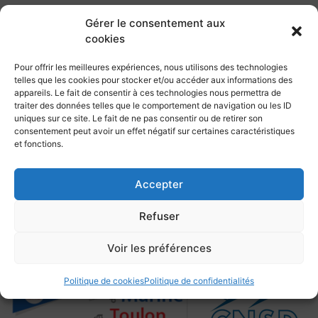
Météo :
Gérer le consentement aux
Sortie annulée le 13. Vent fort, rafales 7-8
cookies
Beaufort
Le 14, vent assez fort le matin, faiblissant
Pour offrir les meilleures expériences, nous utilisons des technologies
ensuite. Soleil ciel bleu et temps froid.
telles que les cookies pour stocker et/ou accéder aux informations des
appareils. Le fait de consentir à ces technologies nous permettra de
A noter, petite visite au Belem, en escale à La Seyne sur
traiter des données telles que le comportement de navigation ou les ID
Mer
uniques sur ce site. Le fait de ne pas consentir ou de retirer son
consentement peut avoir un effet négatif sur certaines caractéristiques
et fonctions.
Accepter
Refuser
Retour
Voir les préférences
Politique de cookies
Politique de confidentialités