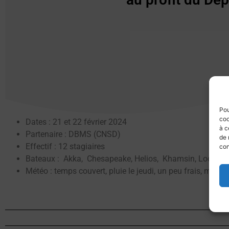
Pou
coo
Dates : 21 et 22 février 2024
à c
Partenaire : DBMS (CNSD)
de 
Effectif : 12 stagiaires
con
Bateaux : Akka, Chesapeake, Helios, Khamsin, Loch Mari
Météo : temps couvert, pluie le jeudi, un peu frais, mais 