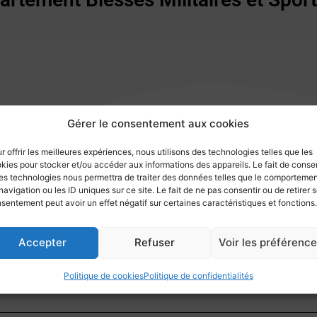
Gérer le consentement aux cookies
r offrir les meilleures expériences, nous utilisons des technologies telles que les
kies pour stocker et/ou accéder aux informations des appareils. Le fait de consen
es technologies nous permettra de traiter des données telles que le comporteme
navigation ou les ID uniques sur ce site. Le fait de ne pas consentir ou de retirer 
sentement peut avoir un effet négatif sur certaines caractéristiques et fonctions.
a, Naia, Pantoufle, Pen Kalet, Saint Damien, Scapa
températures tout à fait raisonnables pour la saison. Vente faible
Accepter
Refuser
Voir les préférenc
Politique de cookies
Politique de confidentialités