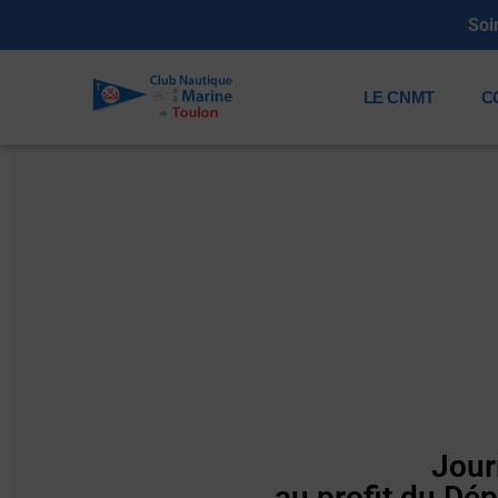
Soi
LE CNMT
C
Jour
au profit du Dé