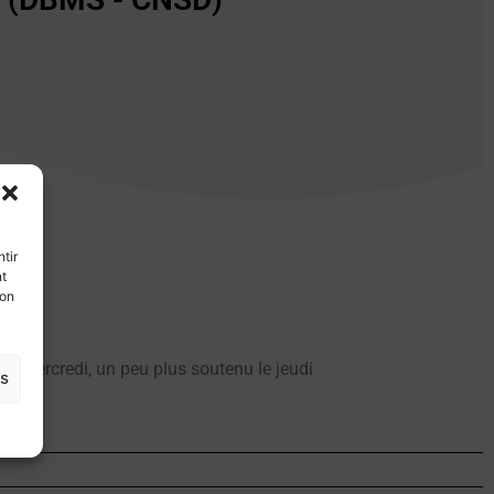
tir
nt
son
 le mercredi, un peu plus soutenu le jeudi
es