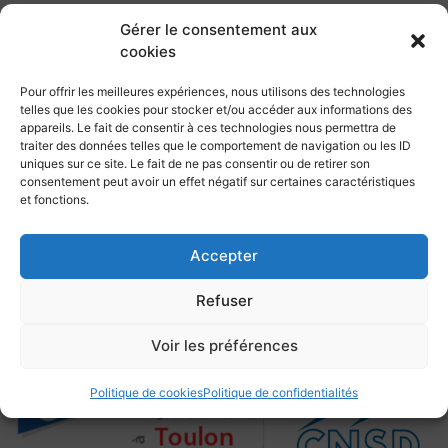
Météo : 22 -27 noeuds d’ouest, avec une mer qui
Gérer le consentement aux
commence à se creuser dans les parages de
cookies
Carqueiranne. Manoeuvres de réduction de voilure.
Compte tenu de la météo (annonce de F8-9 pour jeudi),
Pour offrir les meilleures expériences, nous utilisons des technologies
la sortie à Porquerolles a été annulée. Navigation entre
telles que les cookies pour stocker et/ou accéder aux informations des
appareils. Le fait de consentir à ces technologies nous permettra de
Toulon, le Cap Cepet et Carqueiranne le mercredi.
traiter des données telles que le comportement de navigation ou les ID
Programme alternatif : visite culturelle au Musée de la
uniques sur ce site. Le fait de ne pas consentir ou de retirer son
Marine, activités sportives terrestres…
consentement peut avoir un effet négatif sur certaines caractéristiques
et fonctions.
Accepter
Refuser
Retour
Voir les préférences
Politique de cookies
Politique de confidentialités