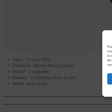
Pou
coo
à c
Dates : 14 mars 2024
de 
con
Partenaire : Maison Athos (Toulon)
Effectif : 6 stagiaires
Bateaux : Loch Maria, Orion, Scapa
Météo : beau temps