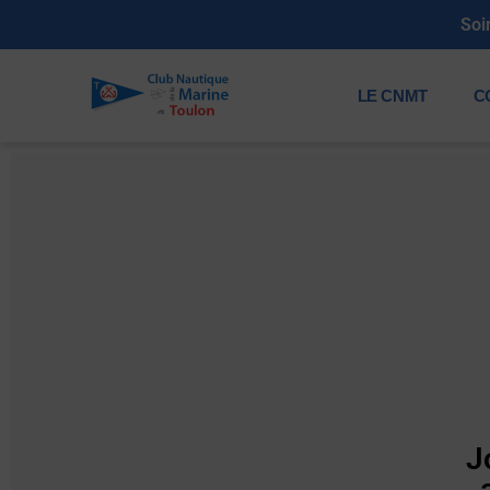
Soi
LE CNMT
C
J