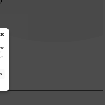
tir
nt
son
es