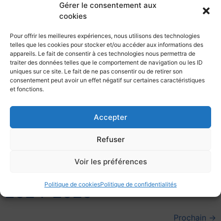
Gérer le consentement aux
2024-2025
cookies
CR COPIL N°4 de la Saison
Pour offrir les meilleures expériences, nous utilisons des technologies
telles que les cookies pour stocker et/ou accéder aux informations des
2024-2025
appareils. Le fait de consentir à ces technologies nous permettra de
traiter des données telles que le comportement de navigation ou les ID
uniques sur ce site. Le fait de ne pas consentir ou de retirer son
CR COPIL N°3 de la Saison
consentement peut avoir un effet négatif sur certaines caractéristiques
et fonctions.
2024-2025
Accepter
CR COPIL N°2 de la Saison
Refuser
2024-2025
Voir les préférences
CR COPIL N°1 de la Saison
Politique de cookies
Politique de confidentialités
2024-2025
Prochain
→