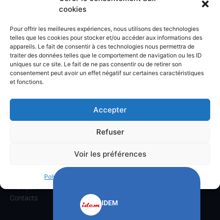
cookies
Pour offrir les meilleures expériences, nous utilisons des technologies
telles que les cookies pour stocker et/ou accéder aux informations des
appareils. Le fait de consentir à ces technologies nous permettra de
traiter des données telles que le comportement de navigation ou les ID
uniques sur ce site. Le fait de ne pas consentir ou de retirer son
Club Nautique de la Marine à Toulon,
consentement peut avoir un effet négatif sur certaines caractéristiques
Infrastructures sportives nautiques,
et fonctions.
Base Navale de Toulon, 83000 Toulon.
Horaires de l’accueil :
Lundi au vendredi : 7h30/12h00 – 13h30/17h00
Téléphone
: 04.22.42.06.37
Accepter
Refuser
ACCUEIL
Le CNMT
Voir les préférences
Communications
Formations
Activités voiles
Politique de cookies
Politique de confidentialités
Pratique
Contacts
IDEM