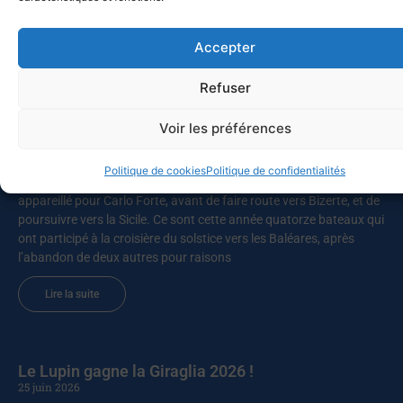
Accepter
MED-SOL-26 – Retour au port
10 juillet 2026
Refuser
Les bateaux participants à la Croisière du solstice 2026 de retour
à Toulon ? Pas vraiment, puisque deux d’entre eux, Chesapeake et
Voir les préférences
Celtic Legend, prolongent leur navigation. Chesapeake a quitté
Mahon pour Alghero (Sardaigne), avant de revenir vers
Politique de cookies
Politique de confidentialités
Castesardo et de rentrer par la Corse, alors que Celtic Legend a
appareillé pour Carlo Forte, avant de faire route vers Bizerte, et de
poursuivre vers la Sicile. Ce sont cette année quatorze bateaux qui
ont participé à la croisière du solstice vers les Baléares, après
l’abandon de deux autres pour raisons
Lire la suite
Le Lupin gagne la Giraglia 2026 !
25 juin 2026