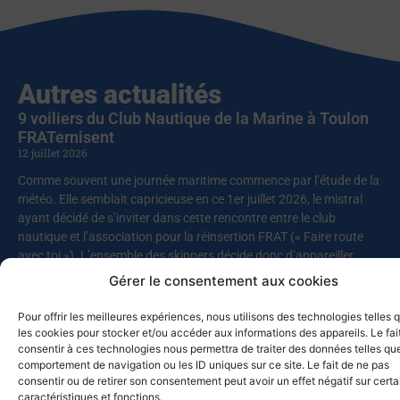
Autres actualités
9 voiliers du Club Nautique de la Marine à Toulon
FRATernisent
12 juillet 2026
Comme souvent une journée maritime commence par l’étude de la
météo. Elle semblait capricieuse en ce 1er juillet 2026, le mistral
ayant décidé de s’inviter dans cette rencontre entre le club
nautique et l’association pour la réinsertion FRAT (« Faire route
avec toi »). L’ensemble des skippers décide donc d’appareiller
rapidement, pour profiter de conditions maniables avant le
Gérer le consentement aux cookies
renforcement du vent prévu en milieu de journée. Ce sont au total
près de cinquante personnes qui prennent la mer, dont vingt sont
Pour offrir les meilleures expériences, nous utilisons des technologies telles 
en parcours d’insertion. L’organisation est bien huilée, les vestes
les cookies pour stocker et/ou accéder aux informations des appareils. Le fai
consentir à ces technologies nous permettra de traiter des données telles que
et gilets
comportement de navigation ou les ID uniques sur ce site. Le fait de ne pas
consentir ou de retirer son consentement peut avoir un effet négatif sur cert
Lire la suite
caractéristiques et fonctions.