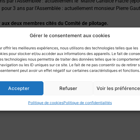
ans par l’Assemblée : actuellement le Maître Candice Fiacre (ép
 pour 3 ans par l’Assemblée : actuellement monsieur Pierre Gaut
 aux deux membres cités du Comité de pilotage.
ctions peuvent dès à présent se faire connaître auprès du Dire
Gérer le consentement aux cookies
LÀ
.
 l’Assemblée annuelle pour choisir les successeurs respectifs du 
r offrir les meilleures expériences, nous utilisons des technologies telles que les
fin de mandat.
kies pour stocker et/ou accéder aux informations des appareils. Le fait de consen
es technologies nous permettra de traiter des données telles que le comporteme
re est fixée au
vendredi 20 janvier 10h00
.
navigation ou les ID uniques sur ce site. Le fait de ne pas consentir ou de retirer 
sentement peut avoir un effet négatif sur certaines caractéristiques et fonctions.
cteur sera alors émise pour vous présenter les membres candida
Accepter
Refuser
Voir les préférenc
Politique de cookies
Politique de confidentialités
e à cette communication et bien cordialement.