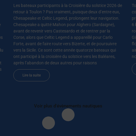
Les bateaux participants à la Croisière du solstice 2026 de
To
retour à Toulon ? Pas vraiment, puisque deux d’entre eux,
co
Chesapeake et Celtic Legend, prolongent leur navigation.
pr
e
Chesapeake a quitté Mahon pour Alghero (Sardaigne),
6 
avant de revenir vers Castesardo et de rentrer par la
ro
es
Corse, alors que Celtic Legend a appareillé pour Carlo
Gi
Forte, avant de faire route vers Bizerte, et de poursuivre
fl
du
vers la Sicile. Ce sont cette année quatorze bateaux qui
ai
ont participé à la croisière du solstice vers les Baléares,
no
t
après l’abandon de deux autres pour raisons
s
Lire la suite
Voir plus d'évènements nautiques