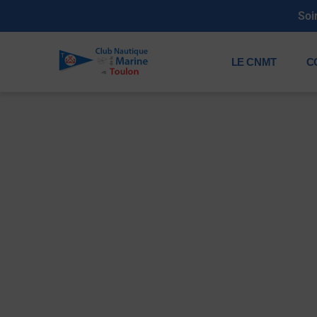
 23h30
LE CNMT
C