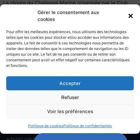
La régate du Challenge Marine organisée par le Club
Nautique de la Marine de Toulon aura lieu le dimanche 9
Gérer le consentement aux
novembre 2025.
cookies
Pour offrir les meilleures expériences, nous utilisons des technologies
telles que les cookies pour stocker et/ou accéder aux informations des
appareils. Le fait de consentir à ces technologies nous permettra de
traiter des données telles que le comportement de navigation ou les ID
uniques sur ce site. Le fait de ne pas consentir ou de retirer son
consentement peut avoir un effet négatif sur certaines caractéristiques
et fonctions.
Club Nautique de la Marine à Toulon,
Infrastructures sportives nautiques,
Base Navale de Toulon, 83000 Toulon.
Accepter
Horaires de l’accueil :
Lundi au vendredi : 7h30/12h00 – 13h30/17h00
Téléphone
: 04.22.42.06.37
Refuser
Voir les préférences
ACCUEIL
Le CNMT
Communications
Politique de cookies
Politique de confidentialités
Formations
Activités voiles