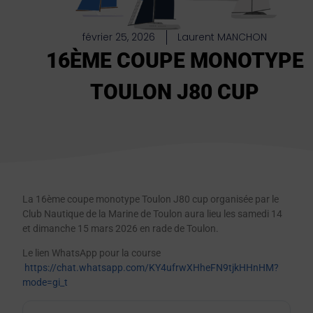
février 25, 2026
Laurent MANCHON
16ÈME COUPE MONOTYPE
TOULON J80 CUP
La 16ème coupe monotype Toulon J80 cup organisée par le
Club Nautique de la Marine de Toulon aura lieu les samedi 14
et dimanche 15 mars 2026 en rade de Toulon.
Le lien WhatsApp pour la course
https://chat.whatsapp.com/KY4ufrwXHheFN9tjkHHnHM?
mode=gi_t