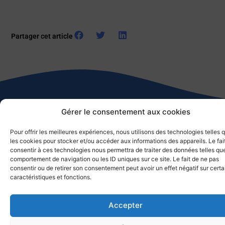
Partager cet article
Gérer le consentement aux cookies
Autres actualités
9 voiliers du Club Nautique de la Marine à Toulon
Pour offrir les meilleures expériences, nous utilisons des technologies telles 
FRATernisent
les cookies pour stocker et/ou accéder aux informations des appareils. Le fai
12 juillet 2026
consentir à ces technologies nous permettra de traiter des données telles que
comportement de navigation ou les ID uniques sur ce site. Le fait de ne pas
1 / 5 Published 12/07/2026 – 4 semaines ago Catégories
consentir ou de retirer son consentement peut avoir un effet négatif sur cert
ACTUALITE ACTUALITE / Actualité générale Description Comme
caractéristiques et fonctions.
souvent une journée maritime commence par l’étude de la météo.
Elle semblait capricieuse en ce 1er juillet 2026, le mistral ayant
Accepter
décidé de s’inviter dans cette rencontre entre le club nautique et
l’association pour la réinsertion FRAT (« Faire route avec toi »).