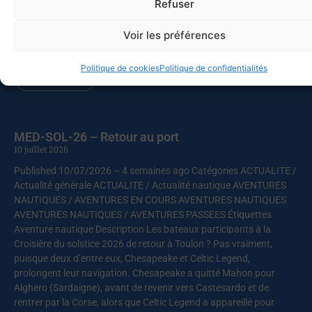
Refuser
L’ensemble des skippers décide donc d’appareiller rapidement,
pour profiter de conditions maniables avant le renforcement du
vent prévu en milieu de journée. Ce sont au total près de cinquante
Voir les préférences
personnes qui prennent
Politique de cookies
Politique de confidentialités
Lire la suite
MED-SOL-26 – Retour au port
10 juillet 2026
Published 10/07/2026 – 4 semaines ago Catégories ACTUALITE /
Actualité générale ACTUALITE / Actualité nautique AVENTURES
NAUTIQUES / AVENTURES EN COURS AVENTURES NAUTIQUES
AVENTURES NAUTIQUES / AVENTURES PASSEES Étiquettes
Aventure nautique Description Les bateaux participants à la
Croisière du solstice 2026 de retour à Toulon ? Pas vraiment,
puisque deux d’entre eux, Chesapeake et Celtic Legend,
prolongent leur navigation. Chesapeake a quitté Mahon pour
Alghero (Sardaigne), avant de revenir vers Castesardo et de
rentrer par la Corse, alors que Celtic Legend a appareillé pour