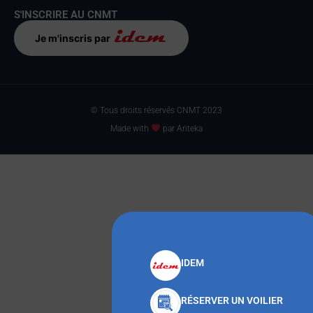
S'INSCRIRE AU CNMT
Je m'inscris par
© Tous droits réservés CNMT 2023
Made with
par Anteka
IDEM
RÉSERVER UN VOILIER